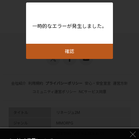
一時的なエラーが発生しました。
確認
会社紹介
利用規約
プライバシーポリシー
安心・安全宣言
運営方針
コミュニティ運営ポリシー
NCサービス同意
タイトル
リネージュ2M
ジャンル
MMORPG
価格
基本無料 (アイテム課金あり)