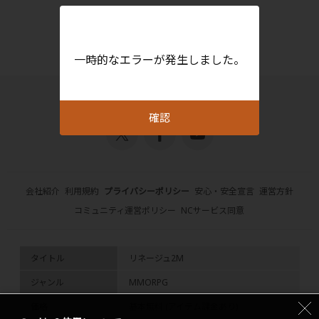
一時的なエラーが発生しました。
確認
会社紹介
利用規約
プライバシーポリシー
安心・安全宣言
運営方針
コミュニティ運営ポリシー
NCサービス同意
タイトル
リネージュ2M
ジャンル
MMORPG
価格
基本無料 (アイテム課金あり)