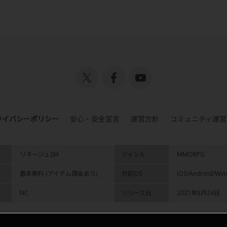
ライバシーポリシー
安心・安全宣言
運営方針
コミュニティ運営
リネージュ2M
ジャンル
MMORPG
基本無料 (アイテム課金あり)
対応OS
iOS/Android/Wi
NC
リリース日
2021年3月24日
ⓒ NC Corporation. All Rights Reserved.