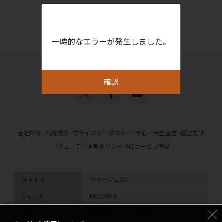
一時的なエラーが発生しました。
確認
会社紹介
利用規約
プライバシーポリシー
安心・安全宣言
運営方針
コミュニティ運営ポリシー
NCサービス同意
タイトル
リネージュ2M
ジャンル
MMORPG
価格
基本無料 (アイテム課金あり)