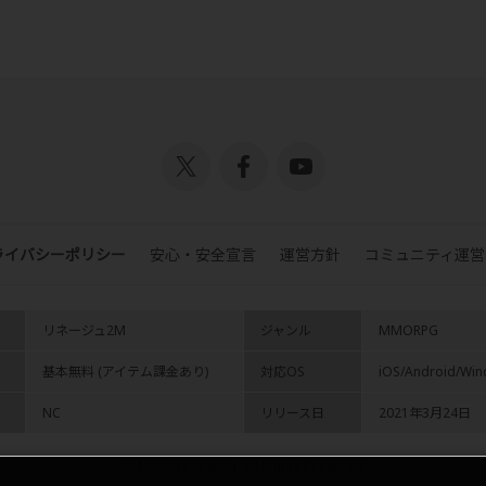
ライバシーポリシー
安心・安全宣言
運営方針
コミュニティ運営
リネージュ2M
ジャンル
MMORPG
基本無料 (アイテム課金あり)
対応OS
iOS/Android/Wi
NC
リリース日
2021年3月24日
ⓒ NC Corporation. All Rights Reserved.