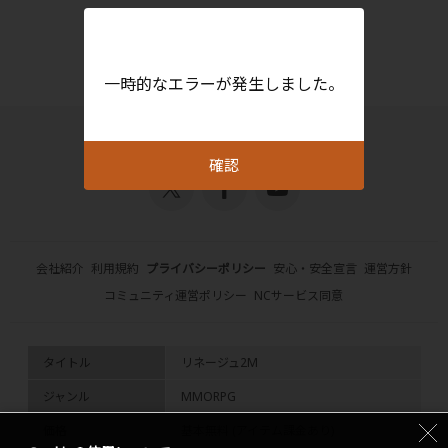
一時的なエラーが発生しました。
確認
会社紹介
利用規約
プライバシーポリシー
安心・安全宣言
運営方針
コミュニティ運営ポリシー
NCサービス同意
タイトル
リネージュ2M
ジャンル
MMORPG
価格
基本無料 (アイテム課金あり)