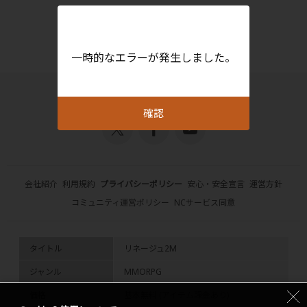
一時的なエラーが発生しました。
確認
会社紹介
利用規約
プライバシーポリシー
安心・安全宣言
運営方針
コミュニティ運営ポリシー
NCサービス同意
タイトル
リネージュ2M
ジャンル
MMORPG
価格
基本無料 (アイテム課金あり)