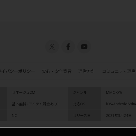
ライバシーポリシー
安心・安全宣言
運営方針
コミュニティ運営
リネージュ2M
ジャンル
MMORPG
基本無料 (アイテム課金あり)
対応OS
iOS/Android/Wi
NC
リリース日
2021年3月24日
ⓒ NC Corporation. All Rights Reserved.