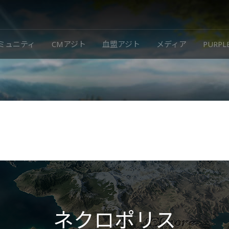
ミュニティ
CMアジト
血盟アジト
メディア
PURP
ネクロポリス