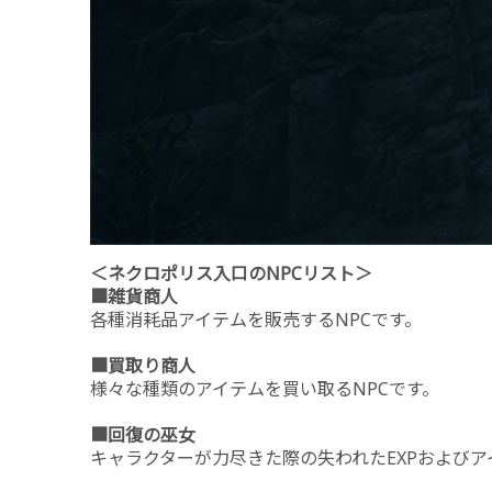
＜ネクロポリス入口のNPCリスト＞
■雑貨商人
各種消耗品アイテムを販売するNPCです。
■買取り商人
様々な種類のアイテムを買い取るNPCです。
■回復の巫女
キャラクターが力尽きた際の失われたEXPおよびア